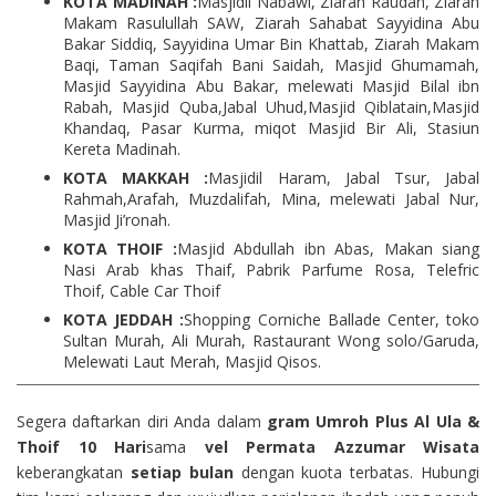
KOTA MADINAH :
Masjidil Nabawi, Ziarah Raudah, Ziarah
Makam Rasulullah SAW, Ziarah Sahabat Sayyidina Abu
Bakar Siddiq, Sayyidina Umar Bin Khattab, Ziarah Makam
Baqi, Taman Saqifah Bani Saidah, Masjid Ghumamah,
Masjid Sayyidina Abu Bakar, melewati Masjid Bilal ibn
Rabah, Masjid Quba,Jabal Uhud,Masjid Qiblatain,Masjid
Khandaq, Pasar Kurma, miqot Masjid Bir Ali, Stasiun
Kereta Madinah.
KOTA MAKKAH :
Masjidil Haram, Jabal Tsur, Jabal
Rahmah,Arafah, Muzdalifah, Mina, melewati Jabal Nur,
Masjid Ji’ronah.
KOTA THOIF :
Masjid Abdullah ibn Abas, Makan siang
Nasi Arab khas Thaif, Pabrik Parfume Rosa, Telefric
Thoif, Cable Car Thoif
KOTA JEDDAH :
Shopping Corniche Ballade Center, toko
Sultan Murah, Ali Murah, Rastaurant Wong solo/Garuda,
Melewati Laut Merah, Masjid Qisos.
Segera daftarkan diri Anda dalam
gram Umroh Plus Al Ula &
Thoif 10 Hari
sama
vel Permata Azzumar Wisata
keberangkatan
setiap bulan
dengan kuota terbatas. Hubungi