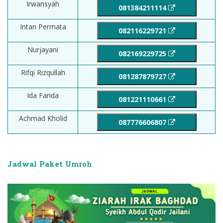
Irwansyah
081384211114
Intan Permata
082116229721
Nurjayani
082169229725
Rifqi Rizqullah
081287879727
Ida Farida
081221110661
Achmad Kholid
087776606807
Jadwal Paket Umroh