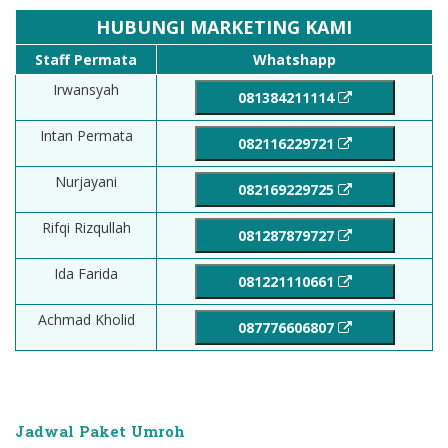
HUBUNGI MARKETING KAMI
Staff Permata
Whatshapp
Irwansyah
081384211114
Intan Permata
082116229721
Nurjayani
082169229725
Rifqi Rizqullah
081287879727
Ida Farida
081221110661
Achmad Kholid
087776606807
Jadwal Paket Umroh