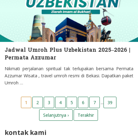
Jadwal Umroh Plus Uzbekistan 2025–2026 |
Permata Azzumar
Nikmati perjalanan spiritual tak terlupakan bersama Permata
Azzumar Wisata , travel umroh resmi di Bekasi. Dapatkan paket
Umroh …
1
2
3
4
5
6
7
...
39
Selanjutnya ›
Terakhir
kontak kami