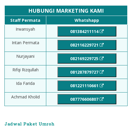
HUBUNGI MARKETING KAMI
Staff Permata
Whatshapp
Irwansyah
081384211114
Intan Permata
082116229721
Nurjayani
082169229725
Rifqi Rizqullah
081287879727
Ida Farida
081221110661
Achmad Kholid
087776606807
Jadwal Paket Umroh