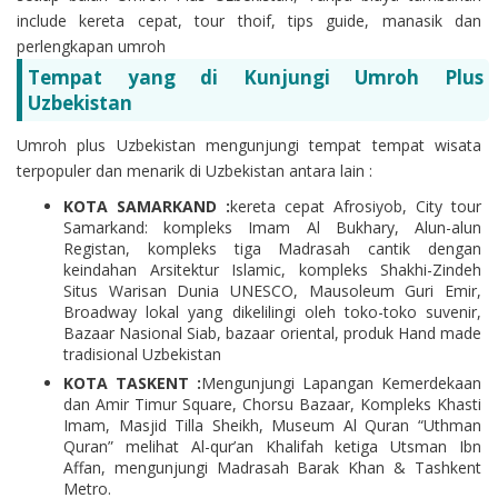
include kereta cepat, tour thoif, tips guide, manasik dan
perlengkapan umroh
Tempat yang di Kunjungi Umroh Plus
Uzbekistan
Umroh plus Uzbekistan mengunjungi tempat tempat wisata
terpopuler dan menarik di Uzbekistan antara lain :
KOTA SAMARKAND :
kereta cepat Afrosiyob, City tour
Samarkand: kompleks Imam Al Bukhary, Alun-alun
Registan, kompleks tiga Madrasah cantik dengan
keindahan Arsitektur Islamic, kompleks Shakhi-Zindeh
Situs Warisan Dunia UNESCO, Mausoleum Guri Emir,
Broadway lokal yang dikelilingi oleh toko-toko suvenir,
Bazaar Nasional Siab, bazaar oriental, produk Hand made
tradisional Uzbekistan
KOTA TASKENT :
Mengunjungi Lapangan Kemerdekaan
dan Amir Timur Square, Chorsu Bazaar, Kompleks Khasti
Imam, Masjid Tilla Sheikh, Museum Al Quran “Uthman
Quran” melihat Al-qur’an Khalifah ketiga Utsman Ibn
Affan, mengunjungi Madrasah Barak Khan & Tashkent
Metro.