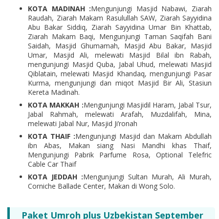
KOTA MADINAH :
Mengunjungi Masjid Nabawi, Ziarah
Raudah, Ziarah Makam Rasulullah SAW, Ziarah Sayyidina
Abu Bakar Siddiq, Ziarah Sayyidina Umar Bin Khattab,
Ziarah Makam Baqi, Mengunjungi Taman Saqifah Bani
Saidah, Masjid Ghumamah, Masjid Abu Bakar, Masjid
Umar, Masjid Ali, melewati Masjid Bilal ibn Rabah,
mengunjungi Masjid Quba, Jabal Uhud, melewati Masjid
Qiblatain, melewati Masjid Khandaq, mengunjungi Pasar
Kurma, mengunjungi dan miqot Masjid Bir Ali, Stasiun
Kereta Madinah.
KOTA MAKKAH :
Mengunjungi Masjidil Haram, Jabal Tsur,
Jabal Rahmah, melewati Arafah, Muzdalifah, Mina,
melewati Jabal Nur, Masjid Ji’ronah
KOTA THAIF :
Mengunjungi Masjid dan Makam Abdullah
ibn Abas, Makan siang Nasi Mandhi khas Thaif,
Mengunjungi Pabrik Parfume Rosa, Optional Telefric
Cable Car Thaif
KOTA JEDDAH :
Mengunjungi Sultan Murah, Ali Murah,
Corniche Ballade Center, Makan di Wong Solo.
Paket Umroh plus Uzbekistan September