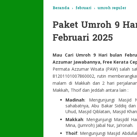
Beranda
›
februari
›
umroh reguler
Paket Umroh 9 Hari
Februari 2025
Mau Cari Umroh 9 Hari bulan Febru
Azzumar Jawabannya, Free Kerata Cep
Permata Azzumar Wisata (PAW) salah sat
81201101007860002, rutin memberangka
malam di Makkah dan 2 hari perjalanan
Makkah, Thoif dan Jeddah antara lain :
Madinah
: Mengunjungi Masjid 
sahabatnya, Abu Bakar Siddiq dan
Uhud, Masjid Qiblatain, Masjid Khan
Makkah
: Mengunjungi Masjidil Ha
Mina, (Jumroh) Jabal Nur, Ja’ronah.
Thoif
: Mengunjungi Masjid Abdull