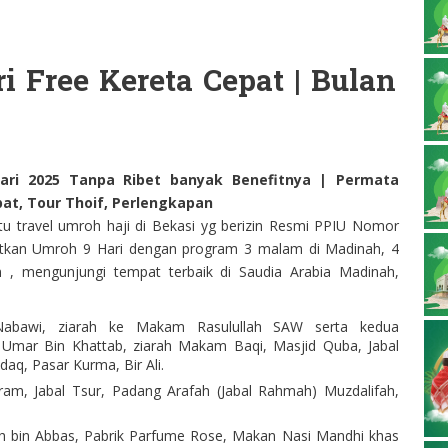
 Free Kereta Cepat | Bulan
ari 2025 Tanpa Ribet banyak Benefitnya | Permata
at, Tour Thoif, Perlengkapan
u travel umroh haji di Bekasi yg berizin Resmi PPIU Nomor
tkan Umroh 9 Hari dengan program 3 malam di Madinah, 4
 , mengunjungi tempat terbaik di Saudia Arabia Madinah,
Nabawi, ziarah ke Makam Rasulullah SAW serta kedua
 Umar Bin Khattab, ziarah Makam Baqi, Masjid Quba, Jabal
daq, Pasar Kurma, Bir Ali.
ram, Jabal Tsur, Padang Arafah (Jabal Rahmah) Muzdalifah,
ah bin Abbas, Pabrik Parfume Rose, Makan Nasi Mandhi khas