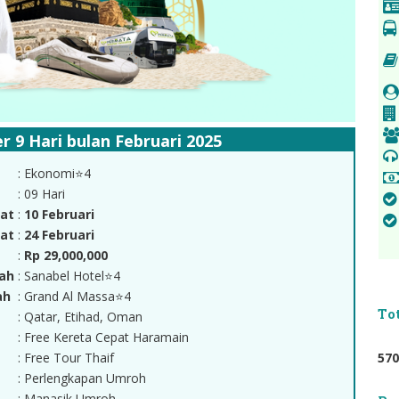
 9 Hari bulan Februari 2025
: Ekonomi⭐4
: 09 Hari
at
:
10 Februari
at
:
24 Februari
:
Rp 29,000,000
ah
: Sanabel Hotel⭐4
ah
: Grand Al Massa⭐4
To
: Qatar, Etihad, Oman
: Free Kereta Cepat Haramain
5
7
0
: Free Tour Thaif
: Perlengkapan Umroh
: Manasik Umroh