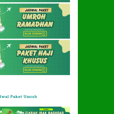
dwal Paket Umroh
PPIU 81201101007860002