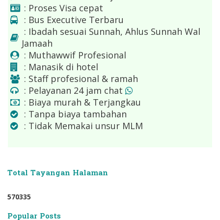
: Proses Visa cepat
: Bus Executive Terbaru
: Ibadah sesuai Sunnah, Ahlus Sunnah Wal
Jamaah
: Muthawwif Profesional
: Manasik di hotel
: Staff profesional & ramah
: Pelayanan 24 jam chat
: Biaya murah & Terjangkau
: Tanpa biaya tambahan
: Tidak Memakai unsur MLM
Total Tayangan Halaman
5
7
0
3
3
5
Popular Posts