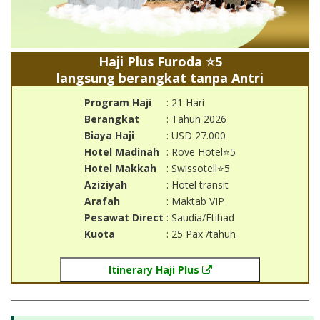
Haji Plus Furoda ⭐5
langsung berangkat tanpa Antri
Program Haji
: 21 Hari
Berangkat
: Tahun 2026
Biaya Haji
: USD 27.000
Hotel Madinah
: Rove Hotel⭐5
Hotel Makkah
: Swissotell⭐5
Aziziyah
: Hotel transit
Arafah
: Maktab VIP
Pesawat Direct
: Saudia/Etihad
Kuota
: 25 Pax /tahun
Itinerary Haji Plus