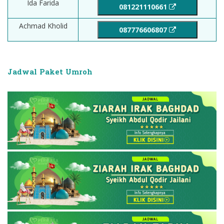
Ida Farida
081221110661
Achmad Kholid
087776606807
Jadwal Paket Umroh