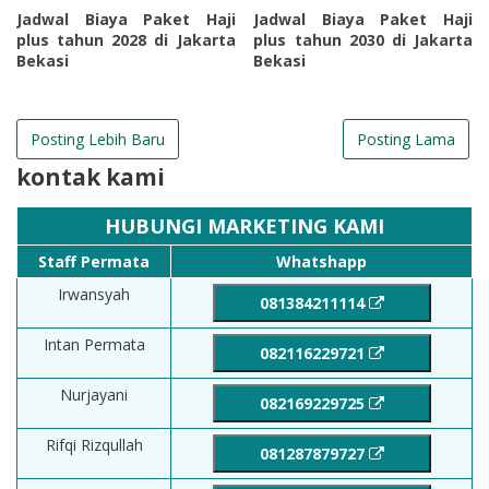
Jadwal Biaya Paket Haji
Jadwal Biaya Paket Haji
plus tahun 2028 di Jakarta
plus tahun 2030 di Jakarta
Bekasi
Bekasi
Posting Lebih Baru
Posting Lama
kontak kami
HUBUNGI MARKETING KAMI
Staff Permata
Whatshapp
Irwansyah
081384211114
Intan Permata
082116229721
Nurjayani
082169229725
Rifqi Rizqullah
081287879727