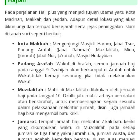
Hajian
Pada perjalanan Haji plus yang menjadi tujuan utama yaitu Kota
Madinah, Makkah dan Jeddah. Adapun detail lokasi yang akan
dikunjungi dan tempat bersejarah serta jejak peninggalan Islam
di tanah suci seperti berikut:
kota Makkah :
Mengunjungi Masjidil Haram, Jabal Tsur,
Padang Arafah (Jabal Rahmah) Muzdalifah, Mina,
(Jumroh) Jabal Nur, Ja’ronah, Masjid Hudaybiah
Padang Arafah :
Wukuf di Arafah, semua jamaah haji
pada tanggal 9 Dzuhijah akan berkumpul di Arafah untuk
Wukuf,tidak berhaji sesorang jika tidak melakanakan
Wukuf.
Muzdalifah :
Mabit di Muzdalifah dilakukan oleh jemaah
haji pada tanggal 10 Dzulhijjah. mabit artinya bermalam
atau beristirahat, untuk mempersiapkan segala sesuatu
dalam pelaksanaan melontar jumrah, disini juga jamaah
haji bisa mengambil batu krikil.
Jamarot:
tempat jamaah haji melontar 7 kali batu kerikil
yang dikumpulkan waktu di Muzdalifah pada setiap
jumrah ke tiga tiang yakni jumrah ula, jumrah wusta, dan
jumrah aqabah kemudian berdoa, di sini juga menjadi