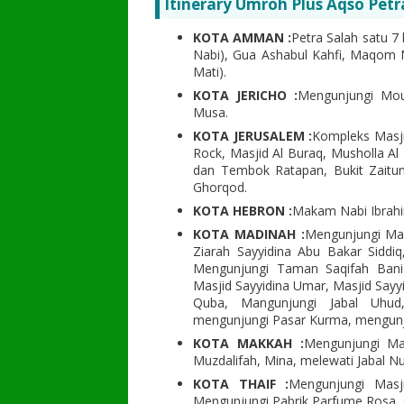
Itinerary Umroh Plus Aqso Petr
KOTA AMMAN :
Petra Salah satu 7
Nabi), Gua Ashabul Kahfi, Maqom 
Mati).
KOTA JERICHO :
Mengunjungi Mo
Musa.
KOTA JERUSALEM :
Kompleks Masjid
Rock, Masjid Al Buraq, Musholla A
dan Tembok Ratapan, Bukit Zaitu
Ghorqod.
KOTA HEBRON :
Makam Nabi Ibrahi
KOTA MADINAH :
Mengunjungi Mas
Ziarah Sayyidina Abu Bakar Siddi
Mengunjungi Taman Saqifah Bani
Masjid Sayyidina Umar, Masjid Sayyi
Quba, Mangunjungi Jabal Uhud,
mengunjungi Pasar Kurma, mengunjun
KOTA MAKKAH :
Mengunjungi Mas
Muzdalifah, Mina, melewati Jabal Nur
KOTA THAIF :
Mengunjungi Masj
Mengunjungi Pabrik Parfume Rosa, 