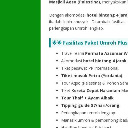
Masjidil Aqso (Palestina)
, menyaksikan
Dengan akomodasi
hotel bintang 4 jar
ibadah lebih khusyuk. Ditambah fasilitas
perlengkapan umroh lengkap.
🌟🌟 Fasilitas Paket Umroh Plus
Travel resmi
Permata Azzumar Wi
Akomodasi
hotel bintang 4 jarak
Tiket pesawat PP internasional.
Tiket masuk Petra (Yordania)
.
Tour Aqso (Palestina) & Pohon Saha
Tiket
Kereta Cepat Haramain
Mad
Tour Thaif + Ayam Albaik
.
Tipping guide $7/hari/orang
.
Perlengkapan umroh lengkap.
Manasik umroh & pembimbing ibad
Handling bandara & bagasi.