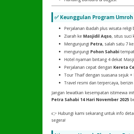
✅ Keunggulan Program Umroh P
Perjalanan ibadah plus wisata religi 
Ziarah ke
Masjidil Aqso
, situs suci
Mengunjungi
Petra
, salah satu 7 k
mengunjungi
Pohon Sahabi
tempat
Hotel nyaman bintang 4 dekat Masj
Perjalanan cepat dengan
Kereta C
Tour Thaif dengan suasana sejuk + k
Travel resmi dan terpercaya, berizi
Jangan lewatkan kesempatan istimewa ini
Petra Sahabi 14 Hari November 2025
b
👉 Hubungi kami sekarang untuk info deta
segera!