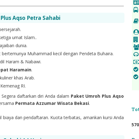
lus Aqso Petra Sahabi
bersejarah.
 ketiga umat Islam..
eajaiban dunia.
 bertemunya Muhammad kecil dengan Pendeta Buhaira.
idil Haram & Nabawi.
epat Haramain
.
uliner khas Arab.
n Kemenag RI.
! Segera daftarkan diri Anda dalam
Paket Umroh Plus Aqso
ersama
Permata Azzumar Wisata Bekasi
.
To
il biaya dan pendaftaran. Kuota terbatas, amankan kursi Anda
5
7
0