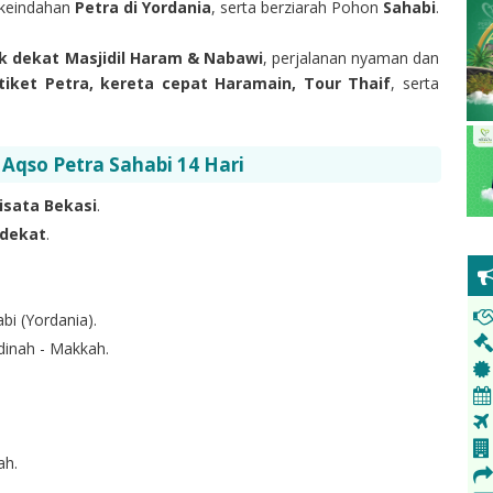
 keindahan
Petra di Yordania
, serta berziarah Pohon
Sahabi
.
ak dekat Masjidil Haram & Nabawi
, perjalanan nyaman dan
tiket Petra, kereta cepat Haramain, Tour Thaif
, serta
 Aqso Petra Sahabi 14 Hari
sata Bekasi
.
 dekat
.
bi (Yordania).
inah - Makkah.
ah.