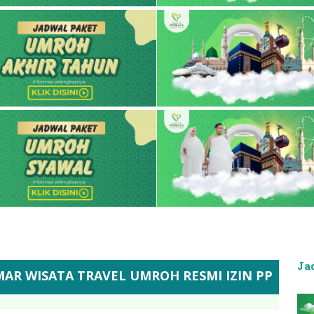
Ja
AVEL UMROH RESMI IZIN PPIU 8120110100786000