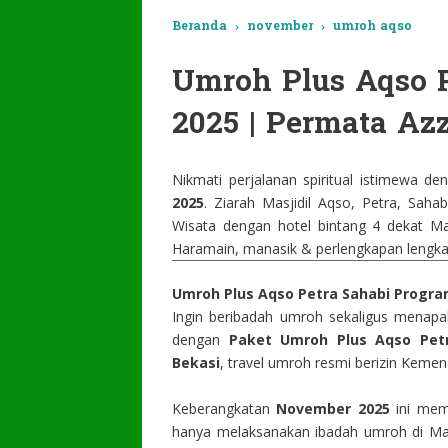
Beranda
›
november
›
umroh aqso
Umroh Plus Aqso 
2025 | Permata Az
Nikmati perjalanan spiritual istimewa d
2025
. Ziarah Masjidil Aqso, Petra, Sah
Wisata dengan hotel bintang 4 dekat Ma
Haramain, manasik & perlengkapan lengka
Umroh Plus Aqso Petra Sahabi Progra
Ingin beribadah umroh sekaligus menapak
dengan
Paket Umroh Plus Aqso Petr
Bekasi
, travel umroh resmi berizin Kemen
Keberangkatan
November 2025
ini memb
hanya melaksanakan ibadah umroh di Ma