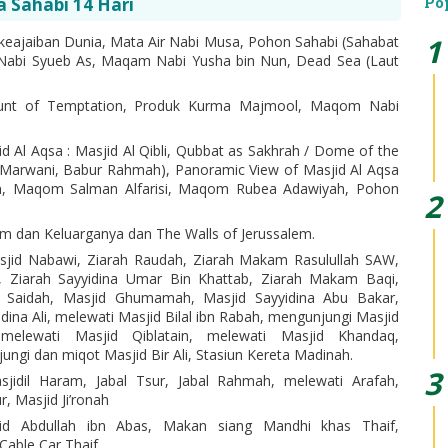
a Sahabi 14 Hari
Po
 keajaiban Dunia, Mata Air Nabi Musa, Pohon Sahabi (Sahabat
Nabi Syueb As, Maqam Nabi Yusha bin Nun, Dead Sea (Laut
unt of Temptation, Produk Kurma Majmool, Maqom Nabi
 Al Aqsa : Masjid Al Qibli, Qubbat as Sakhrah / Dome of the
l Marwani, Babur Rahmah), Panoramic View of Masjid Al Aqsa
n, Maqom Salman Alfarisi, Maqom Rubea Adawiyah, Pohon
m dan Keluarganya dan The Walls of Jerussalem.
jid Nabawi, Ziarah Raudah, Ziarah Makam Rasulullah SAW,
q, Ziarah Sayyidina Umar Bin Khattab, Ziarah Makam Baqi,
 Saidah, Masjid Ghumamah, Masjid Sayyidina Abu Bakar,
dina Ali, melewati Masjid Bilal ibn Rabah, mengunjungi Masjid
melewati Masjid Qiblatain, melewati Masjid Khandaq,
gi dan miqot Masjid Bir Ali, Stasiun Kereta Madinah.
jidil Haram, Jabal Tsur, Jabal Rahmah, melewati Arafah,
, Masjid Ji’ronah
id Abdullah ibn Abas, Makan siang Mandhi khas Thaif,
Cable Car Thaif