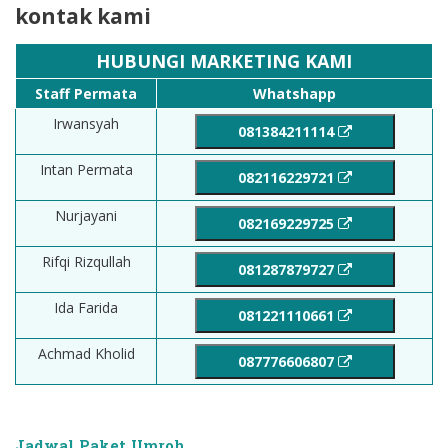
kontak kami
HUBUNGI MARKETING KAMI
Staff Permata
Whatshapp
Irwansyah
081384211114
Intan Permata
082116229721
Nurjayani
082169229725
Rifqi Rizqullah
081287879727
Ida Farida
081221110661
Achmad Kholid
087776606807
Jadwal Paket Umroh